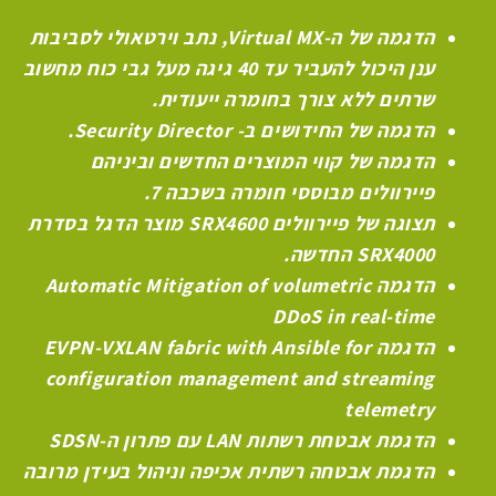
הדגמה של ה-
Virtual MX
, נתב וירטאולי לסביבות
ענן היכול להעביר עד 40 גיגה מעל גבי כוח מחשוב
שרתים ללא צורך בחומרה ייעודית.
הדגמה של החידושים ב-
Security Director
.
הדגמה של קווי המוצרים החדשים וביניהם
פיירוולים מבוססי חומרה בשכבה 7.
תצוגה של פיירוולים
SRX4600
מוצר הדגל בסדרת
SRX4000
החדשה.
הדגמה
Automatic Mitigation of volumetric
DDoS in real-time
הדגמה
EVPN-VXLAN fabric with Ansible for
configuration management and streaming
telemetry
הדגמת אבטחת רשתות
LAN
עם פתרון ה-
SDSN
הדגמת אבטחה רשתית אכיפה וניהול בעידן מרובה