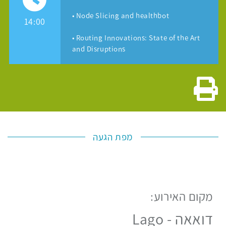
• Node Slicing and healthbot
14:00
• Routing Innovations: State of the Art
and Disruptions
גרסה להדפסה
מפת הגעה
מקום האירוע:
לפניך
מפת
דואאה - Lago
גוגל