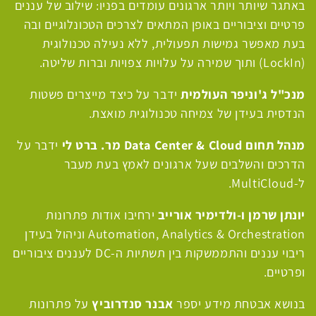
באתגר שיותר ויותר ארגונים עומדים בפניו: שילוב של עננים
פרטיים וציבוריים באופן המתאים לצרכים הטכונלוגיים ובה
בעת מאפשר גמישות תפעולית, ללא נעילה טכנולוגית
(
LockIn
) ותוך שמירה על עלויות צפויות וברות שליטה.
מנכ"ל ג'וניפר העולמית
ידבר על כיצד מייצרים פשטות
הנדסית בעידן של צמיחה טכנולוגית מואצת.
מנהל תחום
Data Center & Cloud
מר. ברט לי
ידבר על
הדרכים והשלבים שעל ארגונים לאמץ בעת מעבר
ל-
MultiCloud
.
יונתן שרמן ו-ולדימיר אורייב
ירחיבו אודות פתרונות
Automation, Analytics & Orchestration
וניהול בעידן
ריבוי עננים והתממשקות בין תשתיות ה-
DC
לעננים ציבוריים
ופרטיים.
אבנר סנדרוביץ
בנושא אבטחת מידע יספר
על פתרונות