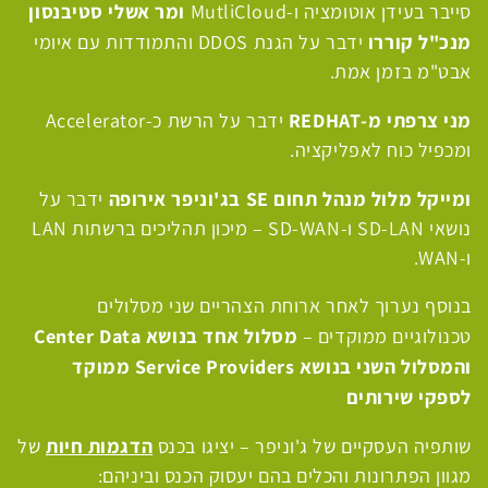
ומר אשלי סטיבנסון
סייבר בעידן אוטומציה ו-
MutliCloud
מנכ"ל קוררו
ידבר על הגנת
DDOS
והתמודדות עם איומי
אבט"מ בזמן אמת.
מני צרפתי מ-
REDHAT
ידבר על הרשת כ-
Accelerator
ומכפיל כוח לאפליקציה.
ומייקל מלול מנהל תחום
SE
בג'וניפר אירופה
ידבר על
נושאי
SD-LAN
ו-
SD-WAN
– מיכון תהליכים ברשתות
LAN
ו-
WAN
.
בנוסף נערוך לאחר ארוחת הצהריים שני מסלולים
מסלול אחד בנושא
Data
Center
טכנולוגיים ממוקדים –
והמסלול השני בנושא
Service Providers
ממוקד
לספקי שירותים
הדגמות חיות
שותפיה העסקיים של ג'וניפר – יציגו בכנס
של
מגוון הפתרונות והכלים בהם יעסוק הכנס וביניהם: