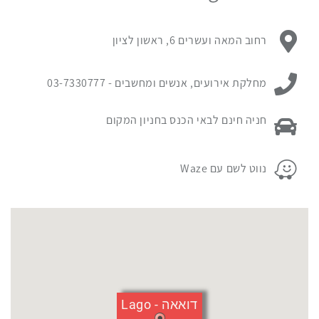
עם
מיקום
כתובת מקום האירוע:
רחוב המאה ועשרים 6, ראשון לציון
האירוע.
לחץ
ניתן ליצור קשר עם:
כאן
מחלקת אירועים, אנשים ומחשבים -
03-7330777
כדי
לדלג
פרטי החניה במקום האירוע:
חניה חינם לבאי הכנס בחניון המקום
מעל
המפה
פרטי החניה במקום האירוע:
נווט לשם עם Waze
דואאה - Lago